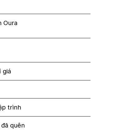
̃n Oura
 giá
ập trình
 đã quên