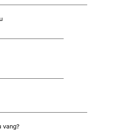
̂u
̣u vang?