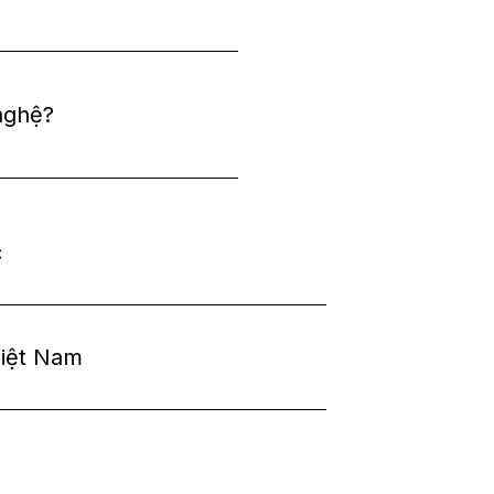
nghệ?
c
 Việt Nam