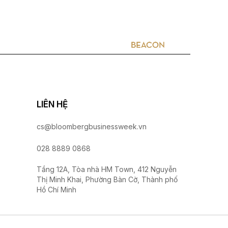
m
Hợp tác quảng cáo
Thông tin
Liên hệ
LIÊN HỆ
cs@bloombergbusinessweek.vn
028 8889 0868
Tầng 12A, Tòa nhà HM Town, 412 Nguyễn
Thị Minh Khai, Phường Bàn Cờ, Thành phố
Hồ Chí Minh